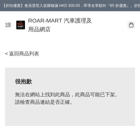
【折扣優惠】會員需登入並購物滿 HKD 300.00，即享全單額外『85 折優惠』
訂單消費滿 HK$400，即免運費。
【會員禮遇】會員消費滿 HKD 400.00，即可獲贈【德國LIQUI MOLY 汽車風口
ROAR-MART 汽車護理及
用品網店
< 返回商品列表
很抱歉
無法在網站上找到此商品，此商品可能已下架。
請檢查商品連結是否正確。