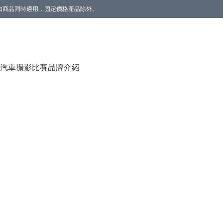
。折扣商品同時適用，固定價格產品除外。
香薰(雲呢拿/草莓) 1個】。數量有限，送完即止。
汽車攝影比賽
品牌介紹