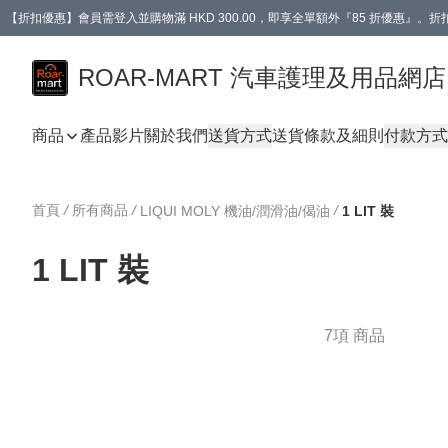
【折扣優惠】會員需登入並購物滿 HKD 300.00，即享全單額外『85 折優惠』
訂單消費滿 HK$400，即免運費。
【會員禮遇】會員消費滿 HKD 400.00，即可獲贈【德國LIQUI MOLY 汽車風口
ROAR-MART 汽車護理及用品網店
商品
產品影片
關於我們
送貨方式
送貨條款及細則
付款方式
首頁
/
所有商品
/
/
LIQUI MOLY 機油/潤滑油/偈油
1 LIT 裝
1 LIT 裝
7項 商品