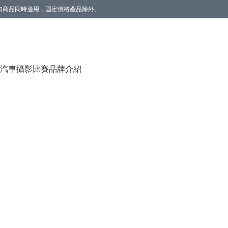
。折扣商品同時適用，固定價格產品除外。
香薰(雲呢拿/草莓) 1個】。數量有限，送完即止。
汽車攝影比賽
品牌介紹