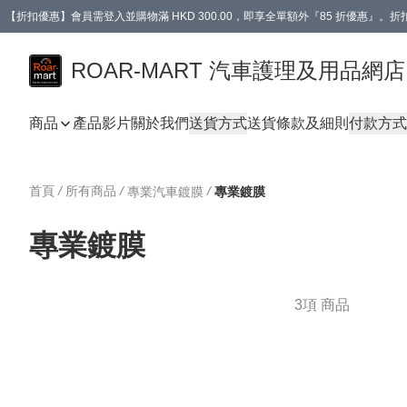
【折扣優惠】會員需登入並購物滿 HKD 300.00，即享全單額外『85 折優惠』
訂單消費滿 HK$400，即免運費。
【會員禮遇】會員消費滿 HKD 400.00，即可獲贈【德國LIQUI MOLY 汽車風口
ROAR-MART 汽車護理及用品網店
商品
產品影片
關於我們
送貨方式
送貨條款及細則
付款方式
首頁
/
所有商品
/
/
專業汽車鍍膜
專業鍍膜
專業鍍膜
3項 商品