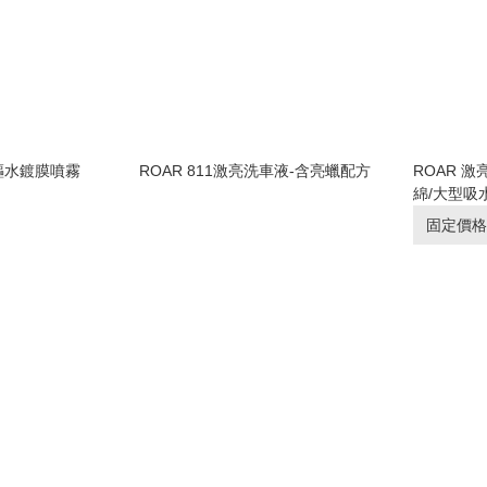
驅水鍍膜噴霧
ROAR 811激亮洗車液-含亮蠟配方
ROAR 激
綿/大型吸
固定價格