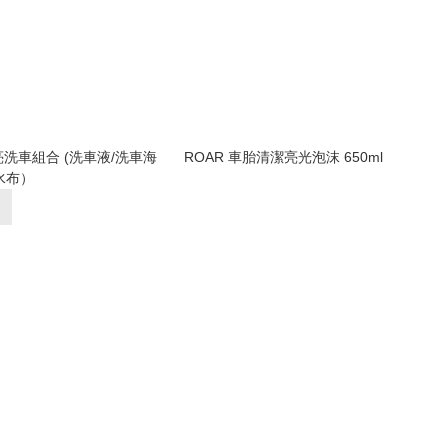
亮洗車組合 (洗車液/洗車海
ROAR 車胎清潔亮光泡沫 650ml
水布）