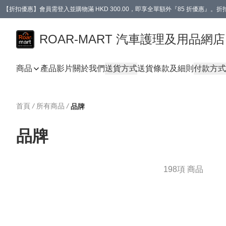
【折扣優惠】會員需登入並購物滿 HKD 300.00，即享全單額外『85 折優惠』
訂單消費滿 HK$400，即免運費。
【會員禮遇】會員消費滿 HKD 400.00，即可獲贈【德國LIQUI MOLY 汽車風口
ROAR-MART 汽車護理及用品網店
商品
產品影片
關於我們
送貨方式
送貨條款及細則
付款方式
首頁
/
所有商品
/
品牌
品牌
198項 商品