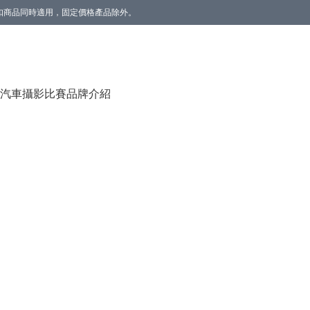
。折扣商品同時適用，固定價格產品除外。
香薰(雲呢拿/草莓) 1個】。數量有限，送完即止。
汽車攝影比賽
品牌介紹