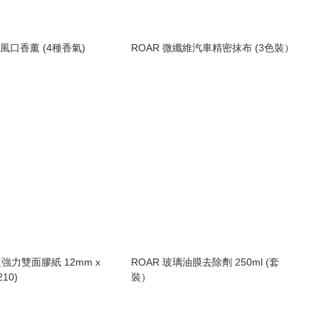
oly 風口香薰 (4種香氣)
ROAR 微纖維汽車精密抹布 (3色裝）
 超強力雙面膠紙 12mm x
ROAR 玻璃油膜去除劑 250ml (套
210)
裝）