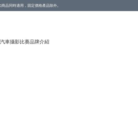
。折扣商品同時適用，固定價格產品除外。
香薰(雲呢拿/草莓) 1個】。數量有限，送完即止。
汽車攝影比賽
品牌介紹