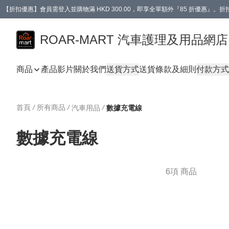
【折扣優惠】會員需登入並購物滿 HKD 300.00，即享全單額外『85 折優惠』
訂單消費滿 HK$400，即免運費。
【會員禮遇】會員消費滿 HKD 400.00，即可獲贈【德國LIQUI MOLY 汽車風口
ROAR-MART 汽車護理及用品網店
商品
產品影片
關於我們
送貨方式
送貨條款及細則
付款方式
首頁
/
所有商品
/
/
汽車用品
數據充電線
數據充電線
6項 商品