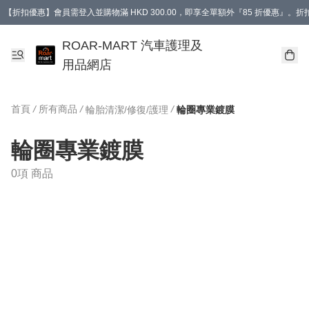
【折扣優惠】會員需登入並購物滿 HKD 300.00，即享全單額外『85 折優惠』
訂單消費滿 HK$400，即免運費。
【會員禮遇】會員消費滿 HKD 400.00，即可獲贈【德國LIQUI MOLY 汽車風口
ROAR-MART 汽車護理及
用品網店
首頁
/
所有商品
/
/
輪胎清潔/修復/護理
輪圈專業鍍膜
輪圈專業鍍膜
0項 商品