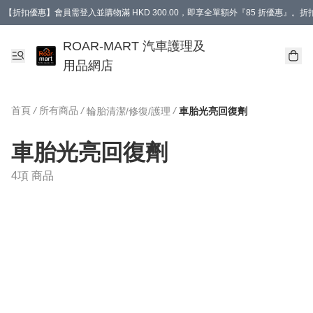
【折扣優惠】會員需登入並購物滿 HKD 300.00，即享全單額外『85 折優惠』
訂單消費滿 HK$400，即免運費。
【會員禮遇】會員消費滿 HKD 400.00，即可獲贈【德國LIQUI MOLY 汽車風口
ROAR-MART 汽車護理及
用品網店
首頁
/
所有商品
/
/
輪胎清潔/修復/護理
車胎光亮回復劑
車胎光亮回復劑
4項 商品