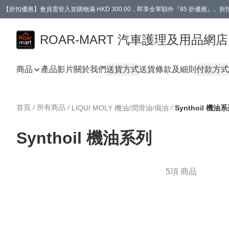
【折扣優惠】會員需登入並購物滿 HKD 300.00，即享全單額外『85 折優惠』
訂單消費滿 HK$400，即免運費。
【會員禮遇】會員消費滿 HKD 400.00，即可獲贈【德國LIQUI MOLY 汽車風口
ROAR-MART 汽車護理及用品網店
商品
產品影片
關於我們
送貨方式
送貨條款及細則
付款方式
首頁
/
所有商品
/
/
LIQUI MOLY 機油/潤滑油/偈油
Synthoil 機油
Synthoil 機油系列
5項 商品