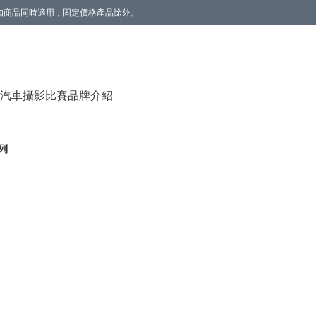
。折扣商品同時適用，固定價格產品除外。
香薰(雲呢拿/草莓) 1個】。數量有限，送完即止。
汽車攝影比賽
品牌介紹
系列