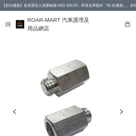
【折扣優惠】會員需登入並購物滿 HKD 300.00，即享全單額外『85 折優惠』
訂單消費滿 HK$400，即免運費。
【會員禮遇】會員消費滿 HKD 400.00，即可獲贈【德國LIQUI MOLY 汽車風口
ROAR-MART 汽車護理及
用品網店