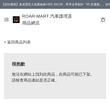
【折扣優惠】會員需登入並購物滿 HKD 300.00，即享全單額外『85 折優惠』
訂單消費滿 HK$400，即免運費。
【會員禮遇】會員消費滿 HKD 400.00，即可獲贈【德國LIQUI MOLY 汽車風口
ROAR-MART 汽車護理及
用品網店
< 返回商品列表
很抱歉
無法在網站上找到此商品，此商品可能已下架。
請檢查商品連結是否正確。