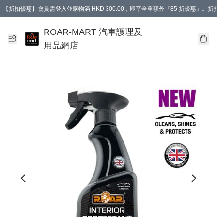
【折扣優惠】會員需登入並購物滿 HKD 300.00，即享全單額外『85 折優惠』
訂單消費滿 HK$400，即免運費。
【會員禮遇】會員消費滿 HKD 400.00，即可獲贈【德國LIQUI MOLY 汽車風口
ROAR-MART 汽車護理及
用品網店