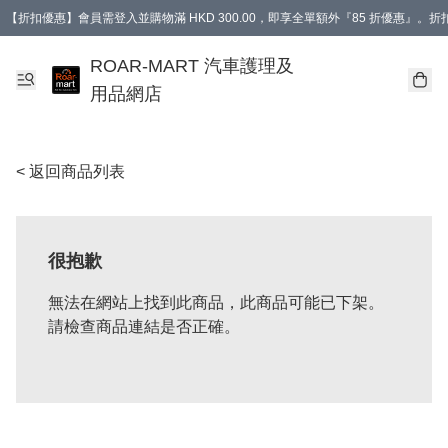
【折扣優惠】會員需登入並購物滿 HKD 300.00，即享全單額外『85 折優惠』
訂單消費滿 HK$400，即免運費。
【會員禮遇】會員消費滿 HKD 400.00，即可獲贈【德國LIQUI MOLY 汽車風口
ROAR-MART 汽車護理及
用品網店
< 返回商品列表
很抱歉
無法在網站上找到此商品，此商品可能已下架。
請檢查商品連結是否正確。