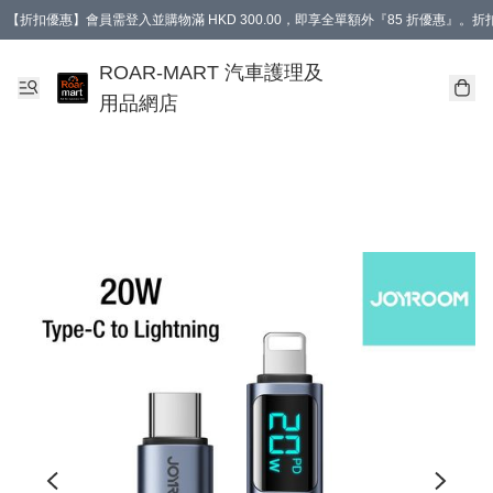
【折扣優惠】會員需登入並購物滿 HKD 300.00，即享全單額外『85 折優惠』
訂單消費滿 HK$400，即免運費。
【會員禮遇】會員消費滿 HKD 400.00，即可獲贈【德國LIQUI MOLY 汽車風口
ROAR-MART 汽車護理及
用品網店