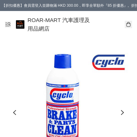
【折扣優惠】會員需登入並購物滿 HKD 300.00，即享全單額外『85 折優惠』
訂單消費滿 HK$400，即免運費。
【會員禮遇】會員消費滿 HKD 400.00，即可獲贈【德國LIQUI MOLY 汽車風口
ROAR-MART 汽車護理及
用品網店