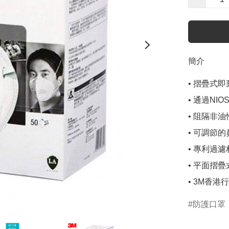
簡介
• 摺疊式即
• 通過NIO
• 阻隔非
• 可調節
• 專利過
• 平面摺
• 3M香港
防護口罩