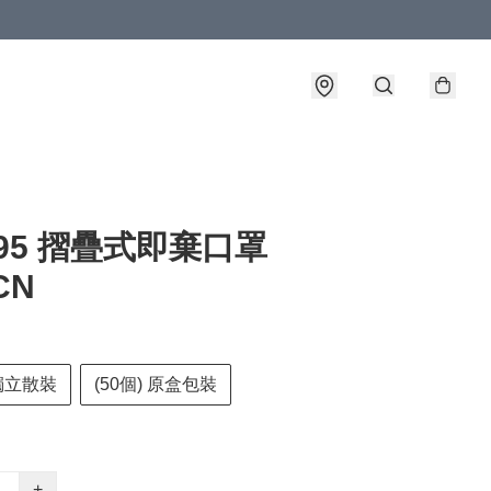
N95 摺疊式即棄口罩
CN
獨立散裝
(50個) 原盒包裝
+