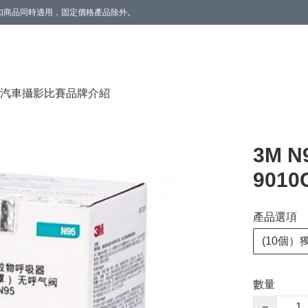
。折扣商品同時適用，固定價格產品除外。
香薰(雲呢拿/草莓) 1個】。數量有限，送完即止。
汽車攝影比賽
品牌介紹
3M 
9010
產品選項
(10個）
數量
−