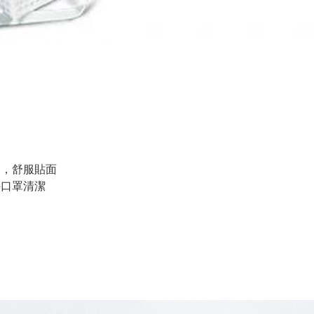
高，舒服貼面
持口罩清潔