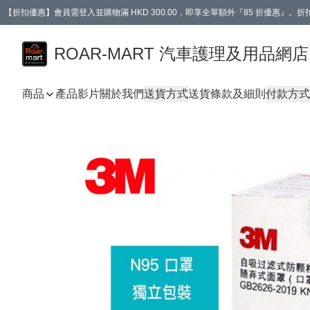
【折扣優惠】會員需登入並購物滿 HKD 300.00，即享全單額外『85 折優惠』
訂單消費滿 HK$400，即免運費。
【會員禮遇】會員消費滿 HKD 400.00，即可獲贈【德國LIQUI MOLY 汽車風口
ROAR-MART 汽車護理及用品網店
商品
產品影片
關於我們
送貨方式
送貨條款及細則
付款方式