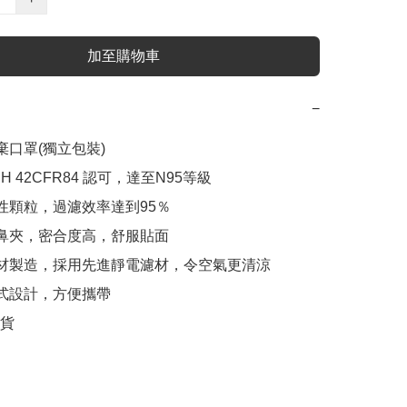
加至購物車
−
棄口罩(獨立包裝)

SH 42CFR84 認可，達至N95等級

油性顆粒，過濾效率達到95％

的鼻夾，密合度高，舒服貼面

濾材製造，採用先進靜電濾材，令空氣更清涼

疊式設計，方便攜帶

行貨